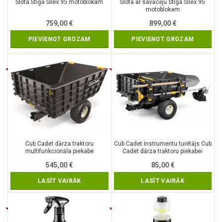
Slota Stiga Silex 95 motoblokam
Slota ar savācēju Stiga Silex 95
motoblokam
759,00
€
899,00
€
PIEVIENOT GROZAM
PIEVIENOT GROZAM
Cub Cadet dārza traktoru
Cub Cadet instrumentu turētājs Cub
multifunkcionāla piekabe
Cadet dārza traktoru piekabei
545,00
€
85,00
€
LASĪT VAIRĀK
LASĪT VAIRĀK