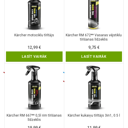
Kärcher motociklu tīrītājs
Kärcher RM 672** Vasaras vējstiklu
tīrīšanas līdzeklis
12,99
€
9,75
€
LASĪT VAIRĀK
LASĪT VAIRĀK
Kärcher RM 667** 0,5l rim tīrīšanas
Kärcher kukaiņu tīrītājs 3in1, 0.5 l
līdzeklis
19,99
€
11,99
€