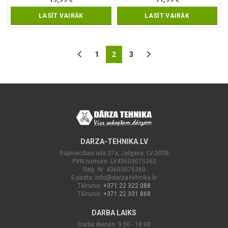
LASĪT VAIRĀK
LASĪT VAIRĀK
1
2
3
DARZA-TEHNIKA.LV
Rūpniecības iela 37a, Jelgava, LV-3008
PVN numurs: LV43603075360
Reģ. Nr: 43603075360
E-pasts:
info@darza-tehnika.lv
Tālrunis:
+371 22 322 088
Tālrunis:
+371 22 331 868
DARBA LAIKS
Darba dienās: 9:00 - 18:00