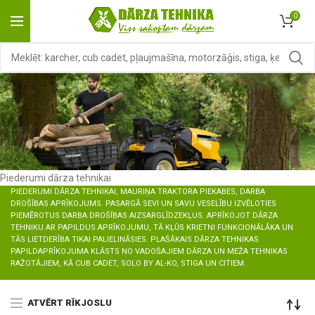
0
Piederumi dārza tehnikai
PIEDERUMI DĀRZA TEHNIKAI, MAURIŅA TRAKTORA PIEKABES, DARBA
DROŠĪBAS APRĪKOJUMS. PASARGĀ SEVI UN SAVU VESELĪBU IZVĒLOTIES
PIEMĒROTUS DARBA DROŠĪBAS AIZSARGLĪDZEKĻUS. APRĪKOJOT DĀRZA
TEHNIKU AR PAPILDUS APRĪKOJUMU, TĀ KĻŪS KRIETNI FUNKCIONĀLĀKA UN
TĀS LIETDERĪBA TIKAI PALIELINĀSIES. PLAŠĀKAIS DĀRZA TEHNIKAS
PAPILDAPRĪKOJUMA KLĀSTS NO VADOŠAJIEM DĀRZA UN MEŽA TEHNIKAS
RAŽOTĀJIEM, KĀ CUB CADET, SOLO BY AL-KO, STIGA UN CITIEM.
ATVĒRT RĪKJOSLU