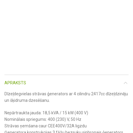
APRAKSTS
Dīzeļdegvielas strāvas ģenerators ar 4 cilindru 2417cc dīzeļdzinēju
un šķidruma dzesēšanu.
Nepārtraukta jauda: 18,5 kVA / 15 kW (400 V)
Nominālais spriegums: 400 (230) V, 50 Hz
Strāvas ņemšana caur CEE400V/32A ligzdu
Ģeneratora konstrukcijas 3 fāžu bezsuku sinhronais ģenerators