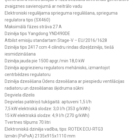
zvaigznes savienojumā ar neitrālo vadu
Elektroniski regulējama sprieguma regulēšana, sprieguma
regulatora tips (SX460)
Maksimālā fāzes strāva 27 A
Dzinēja tips Yangdong YND490DE
Atbilst emisiju standartam Stage-V – EU/2016/1628
Dzinēja tips 2417 ccm 4 cilindru rindas dīzeļdzinējs, tiešā
iesmidzināšana
Dzinēja jauda pie 1500 apgr./min 18,0 kW
Dzinēja apgriezienu regulators mehānisks, izmantojot
centrbēdzes regulatoru
Dzinēja dzesēšana Ūdens dzesēšana ar piespiedu ventilācijas
radiatoru un dzesēšanas šķidruma sūkni
Degviela dīzelis
Degvielas patēriņš tukšgaitā: aptuveni 1,5 l/h
7,5 kW elektriskā slodze: 3,0 l/h (353 g/kWh)
15 kW elektriskā slodze: 4,9 l/h (270 g/kWh)
Tvertnes tilpums 70 litri
Elektroniskā dzinēja vadība, tips: ROTEK ECU-RTG3
Izmēri (PxPxA) 2135x915x1110 mm