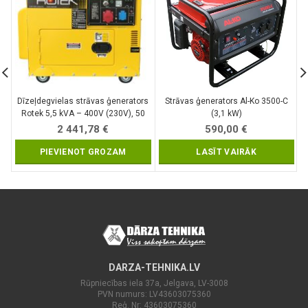
Dīzeļdegvielas strāvas ģenerators
Strāvas ģenerators Al-Ko 3500-C
Rotek 5,5 kVA – 400V (230V), 50
(3,1 kW)
Hz
2 441,78
€
590,00
€
PIEVIENOT GROZAM
LASĪT VAIRĀK
DARZA-TEHNIKA.LV
Rūpniecības iela 37a, Jelgava, LV-3008
PVN numurs: LV43603075360
Reģ. Nr: 43603075360