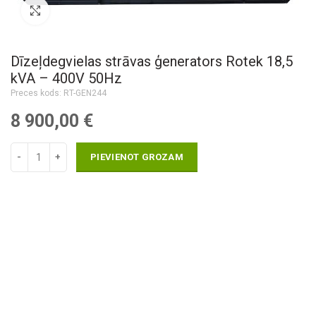
Pietuvināt
Dīzeļdegvielas strāvas ģenerators Rotek 18,5
kVA – 400V 50Hz
Lumag Tehnika, malkas sagatavošanai, celtniecībai,
Kur pirkt, salidzinat cenu Strāvas ģeneratori ar piegāde
Interneta veikals instrumenti, metināšanas iekārtas, autoservisa
Preces kods: RT-GEN244
lauksaimniecībai!
Dīzeļdegvielas strāvas ģenerators Rotek 18,5 kVA - 400V 50Hz
aprīkojums - Industro.lv
8 900,00
€
labākā cena un atsauksmes - Industro.lv.
PIEVIENOT GROZAM