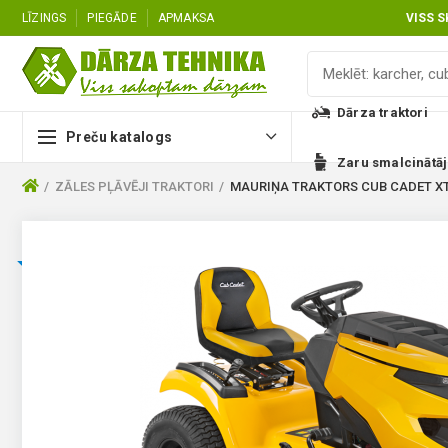
LĪZINGS
PIEGĀDE
APMAKSA
VISS 
Dārza traktori
Preču katalogs
Zaru smalcinātāj
ZĀLES PĻĀVĒJI TRAKTORI
MAURIŅA TRAKTORS CUB CADET XT