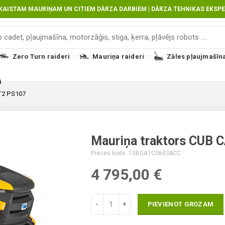
SKAISTAM MAURIŅAM UN CITIEM DĀRZA DARBIEM | DĀRZA TEHNIKAS EKSPE
Zero Turn raideri
Mauriņa raideri
Zāles pļaujmašīn
i
2 PS107
Mauriņa traktors CUB
Lumag Tehnika, malkas sagatavošanai, cel
Kur pirkt, salidzinat cenu Zāles pļāvēji t
Interneta veikals instrumenti, metināšan
Preces kods: 13BGA1CS603&CC
CADET XT2 PS107 labākā cena un atsauks
Industro.lv
4 795,00
€
PIEVIENOT GROZAM