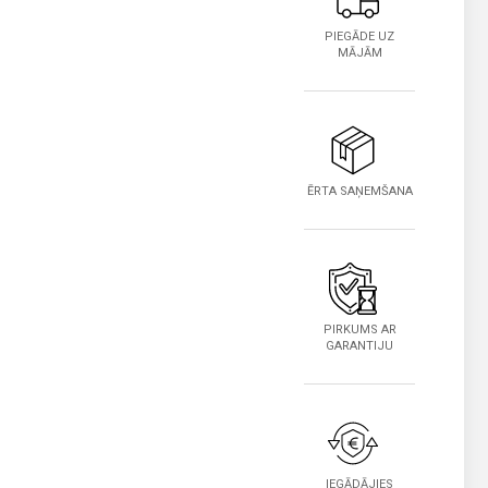
PIEGĀDE UZ
MĀJĀM
ĒRTA SAŅEMŠANA
PIRKUMS AR
GARANTIJU
IEGĀDĀJIES