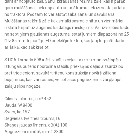
darīt ar nopļauto zāli. Sānu izkraušanas režīmā zāle, kas ir pārāk
gara mulčēšanai, tiek nopļauta un ar ātrumu tiek izmesta pa labi
no traktora. Pēc tam to var atstāt sakalšanai un savākšanai.
Mulčēšanas režīmā zāle tiek smalki sasmalcināta un vienmērīgi
izklāta turpat uz augsnes kā dabīgs mēslojums. Var izvēlēties kādu
no septiņiem pļaušanas augstuma iestatījumiem diapazonā no 25
līdz 85 mm. Ir jaudīgi LED priekšējie lukturi, kas ļauj turpināt darbu
arī laikā, kad sāk krēslot.
STIGA Tornado 598 ir ērti vadīt, izceļas ar izcilu manevrētspēju.
Izturīgais buferis nodrošina stabilu priekšējās daļas aizsardzību
pret triecieniem, savukārt riteņu konstrukcija novērš zāliena
bojājumus, kas var rasties, veicot asus pagriezienus vai pļaujot
zālāju slīpā nogāzē.
Cilindra tilpums, cm³ 452
Jauda, W 8400
Svars, kg 157
Degvielas tvertnes tilpums, l 6
Skaņas jaudas līmenis, dB(A) 100
Apgriezieni minūtē, min-1 2800