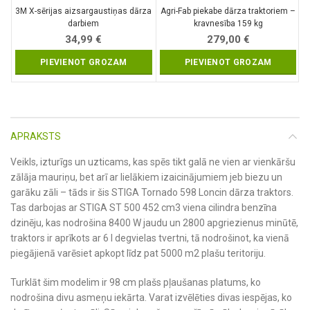
3M X-sērijas aizsargaustiņas dārza
Agri-Fab piekabe dārza traktoriem –
darbiem
kravnesība 159 kg
34,99
€
279,00
€
PIEVIENOT GROZAM
PIEVIENOT GROZAM
APRAKSTS
Veikls, izturīgs un uzticams, kas spēs tikt galā ne vien ar vienkāršu
zālāja mauriņu, bet arī ar lielākiem izaicinājumiem jeb biezu un
garāku zāli – tāds ir šis STIGA Tornado 598 Loncin dārza traktors.
Tas darbojas ar STIGA ST 500 452 cm3 viena cilindra benzīna
dzinēju, kas nodrošina 8400 W jaudu un 2800 apgriezienus minūtē,
traktors ir aprīkots ar 6 l degvielas tvertni, tā nodrošinot, ka vienā
piegājienā varēsiet apkopt līdz pat 5000 m2 plašu teritoriju.
Turklāt šim modelim ir 98 cm plašs pļaušanas platums, ko
nodrošina divu asmeņu iekārta. Varat izvēlēties divas iespējas, ko