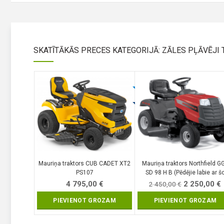
SKATĪTĀKĀS PRECES KATEGORIJĀ: ZĀLES PĻĀVĒJI 
Mauriņa traktors CUB CADET XT2
Mauriņa traktors Northfield G
PS107
SD 98 H B (Pēdējie labie ar š
dzinēju Briggs & Stratton 312
4 795,00
€
2 250,00
€
2 450,00
€
PIEVIENOT GROZAM
PIEVIENOT GROZAM