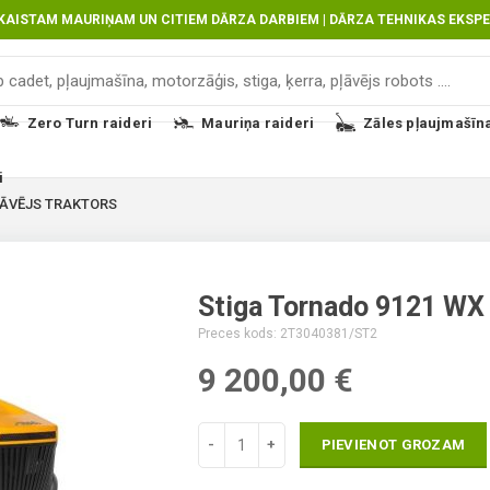
SKAISTAM MAURIŅAM UN CITIEM DĀRZA DARBIEM | DĀRZA TEHNIKAS EKSPE
Zero Turn raideri
Mauriņa raideri
Zāles pļaujmašīn
i
ĻĀVĒJS TRAKTORS
Stiga Tornado 9121 WX z
Lumag Tehnika, malkas sagatavošanai, cel
Kur pirkt, salidzinat cenu Zāles pļāvēji 
Interneta veikals instrumenti, metināšan
Preces kods: 2T3040381/ST2
zāles pļāvējs traktors labākā cena un at
Industro.lv
9 200,00
€
PIEVIENOT GROZAM