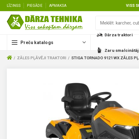
LĪZINGS
PIEGĀDE
APMAKSA
VISS 
Dārza traktori
Preču katalogs
Zaru smalcinātāj
ZĀLES PĻĀVĒJI TRAKTORI
STIGA TORNADO 9121 WX ZĀLES P