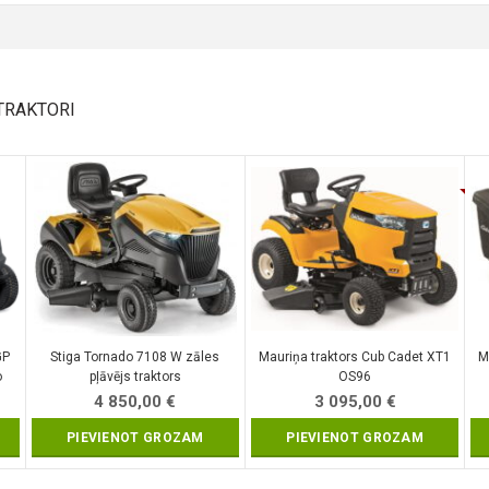
TRAKTORI
GP
Stiga Tornado 7108 W zāles
Mauriņa traktors Cub Cadet XT1
M
o
pļāvējs traktors
OS96
5)
4 850,00
€
3 095,00
€
PIEVIENOT GROZAM
PIEVIENOT GROZAM