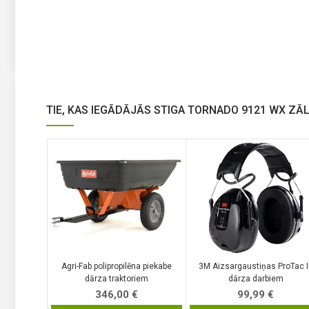
TIE, KAS IEGĀDĀJĀS STIGA TORNADO 9121 WX ZĀL
Agri-Fab polipropilēna piekabe
3M Aizsargaustiņas ProTac II
dārza traktoriem
dārza darbiem
346,00
€
99,99
€