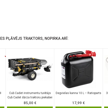
ES PĻĀVĒJS TRAKTORS, NOPIRKA ARĪ:
I
Cub Cadet instrumentu turētājs
Degvielas kanna 10 L – Ratioparts
3
Cub Cadet dārza traktoru piekabei
85,00
€
17,99
€