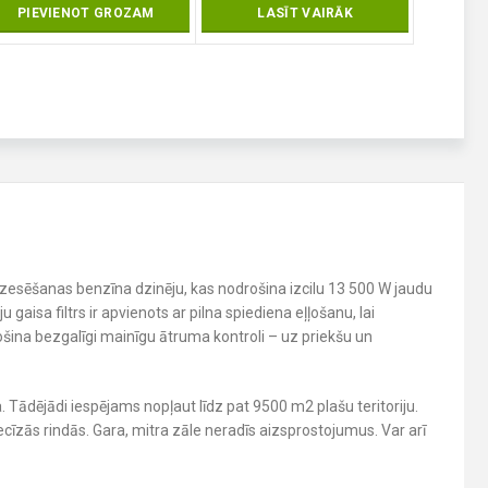
PIEVIENOT GROZAM
LASĪT VAIRĀK
L
zesēšanas benzīna dzinēju, kas nodrošina izcilu 13 500 W jaudu
gaisa filtrs ir apvienots ar pilna spiediena eļļošanu, lai
ošina bezgalīgi mainīgu ātruma kontroli – uz priekšu un
a. Tādējādi iespējams nopļaut līdz pat 9500 m2 plašu teritoriju.
cīzās rindās. Gara, mitra zāle neradīs aizsprostojumus. Var arī