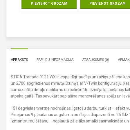
PIEVIENOT GROZAM
PIEVIENOT GROZAM
APRAKSTS
PAPILDU INFORMĀCIJA
ATSAUKSMES (0)
APMAKS
STIGA Tornado 9121 WX ir iespaidīgi jaudīgs un ražīgs zāliena ko
un 2700 apgriezienus minūtē. Dzinējs ar V-Twin konfigurāciju, kas da
samazinātu detaļu nodilumu un palielinātu dzinēja kalpošanas laik
atpakaļgaitā. Tas savukārt paplašina manevrēšanas spēju un ievē
15 l degvielas tvertne nodrošinās ilgstošu darbu, turklāt – efektīv
Pieejamas 9 pļaušanas augstuma pozīcijas diapazonā no 25 līdz 100
izmantot mulčēšanu – nopļautā zāle tiks smalki sasmalcināta un 