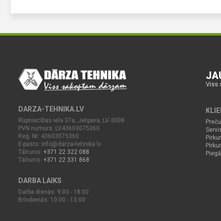
JA
Viss 
DARZA-TEHNIKA.LV
KLI
Rūpniecības iela 37a, Jelgava, LV-3008
Preču
PVN numurs: LV43603075360
Servi
Reģ. Nr: 43603075360
Pirku
E-pasts:
info@darza-tehnika.lv
Pirk
Tālrunis:
+371 22 322 088
Piegā
Tālrunis:
+371 22 331 868
DARBA LAIKS
Darba dienās: 9:00 - 18:00
Brīvdienās: 10:00 - 13:00