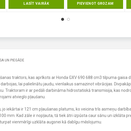
LASĪT VAIRĀK
PIEVIENOT GROZAM
A UN PIEGĀDE
pšanas traktors, kas aprīkots ar Honda GXV 690 688 cm3 tilpuma gaisa d
rbojas, lai palielinātu jaudu, vienlaikus samazinot vibrācijas. Divpakāpju 
u. Traktoram ir ar pedāli darbināma hidrostatiskā transmisija, kas nodr
rojami atvieglo pļaušanu.
u, jo iekārtai ir 121 cm pļaušanas platums, ko veicina trīs asmeņu darbīb
 mm. Kad zāle ir nopļauta, tā tiek ātri izpūsta caur sānu un izklāta pre
turpat vienmērīgi uzklāta augsnei kā dabīgu mēslojumu.