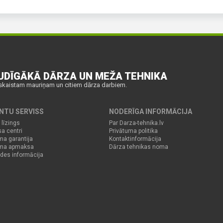
UDĪGĀKĀ DĀRZA UN MEŽA TEHNIKA
skaistam mauriņam un citiem dārza darbiem.
ENTU SERVISS
NODERĪGA INFORMĀCIJA
 līzings
Par Darza-tehnika.lv
sa centri
Privātuma politika
ma garantija
Kontaktinformācija
uma apmaksa
Dārza tehnikas noma
des informācija