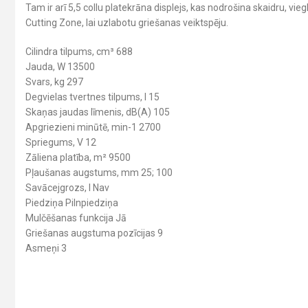
Tam ir arī 5,5 collu platekrāna displejs, kas nodrošina skaidru, v
Cutting Zone, lai uzlabotu griešanas veiktspēju.
Cilindra tilpums, cm³ 688
Jauda, W 13500
Svars, kg 297
Degvielas tvertnes tilpums, l 15
Skaņas jaudas līmenis, dB(A) 105
Apgriezieni minūtē, min-1 2700
Spriegums, V 12
Zāliena platība, m² 9500
Pļaušanas augstums, mm 25; 100
Savācejgrozs, l Nav
Piedziņa Pilnpiedziņa
Mulčēšanas funkcija Jā
Griešanas augstuma pozīcijas 9
Asmeņi 3