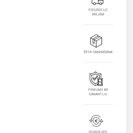
PIEGĀDE UZ
MĀJĀM
ĒRTA SAŅEMŠANA
PIRKUMS AR
GARANTIJU
IEGĀDĀJIES