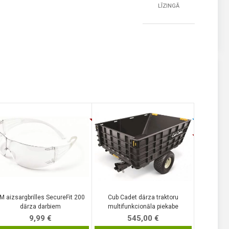
LĪZINGĀ
M aizsargbrilles SecureFit 200
Cub Cadet dārza traktoru
Kärcher R
dārza darbiem
multifunkcionāla piekabe
uni
9,99
€
545,00
€