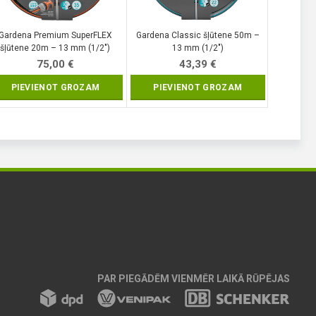
Gardena Premium SuperFLEX
Gardena Classic šļūtene 50m –
šļūtene 20m – 13 mm (1/2″)
13 mm (1/2″)
75,00
€
43,39
€
PIEVIENOT GROZAM
PIEVIENOT GROZAM
PAR PIEGĀDĒM VIENMĒR LAIKĀ RŪPĒJAS