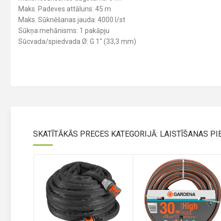
Maks. Padeves attāluns: 45 m
Maks. Sūknēšanas jauda: 4000 l/st
Sūkņa mehānisms: 1 pakāpju
Sūcvada/spiedvada Ø: G 1″ (33,3 mm)
SKATĪTĀKĀS PRECES KATEGORIJĀ: LAISTĪŠANAS P