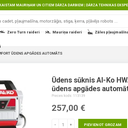
SKAISTAM MAURIŅAM UN CITIEM DĀRZA DARBIEM | DĀRZA TEHNIKAS EKSPE
Zero Turn raideri
Mauriņa raideri
Zāles pļaujmašīn
i
OMFORT ŪDENS APGĀDES AUTOMĀTS
Ūdens sūknis Al-Ko HW
ūdens apgādes automā
Lumag Tehnika, malkas sagatavošanai, cel
Kur pirkt, salidzinat cenu Ūdens sūkņi 
Interneta veikals instrumenti, metināšan
Preces kods: 113139
Comfort ūdens apgādes automāts labākā
Industro.lv
257,00
€
PIEVIENOT GROZAM