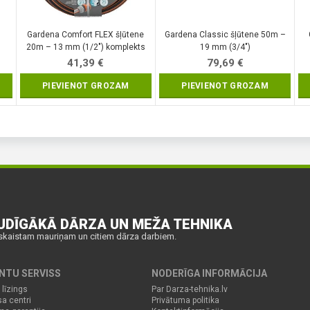
Gardena Comfort FLEX šļūtene
Gardena Classic šļūtene 50m –
)
20m – 13 mm (1/2″) komplekts
19 mm (3/4″)
41,39
€
79,69
€
PIEVIENOT GROZAM
PIEVIENOT GROZAM
UDĪGĀKĀ DĀRZA UN MEŽA TEHNIKA
skaistam mauriņam un citiem dārza darbiem.
ENTU SERVISS
NODERĪGA INFORMĀCIJA
 līzings
Par Darza-tehnika.lv
sa centri
Privātuma politika