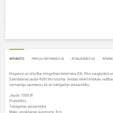
APRAKSTS
PAPILDU INFORMĀCIJA
ATSAUKSMES (0)
APMAKS
Elegance un izturība. Integrētais lielizmēra XXL filtrs sargāsūkni 
Sūknēšanas jauda 4000 litri/stundā. Viedais elektroniskais vadīb
nemainīgu spiedienu, kā arī tukšgaitas aizsardzību.
Jauda: 1000 W
Priekšfiltrs
Tukšgaitas aizsardzība
Maks. iesūkšanas augstums: 8 m