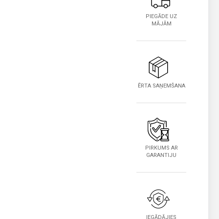
PIEGĀDE UZ
MĀJĀM
ĒRTA SAŅEMŠANA
PIRKUMS AR
GARANTIJU
IEGĀDĀJIES