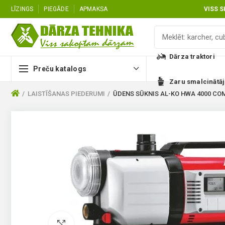
LĪZINGS
PIEGĀDE
APMAKSA
VISS 
Dārza traktori
Preču katalogs
Zaru smalcinātāj
LAISTĪŠANAS PIEDERUMI
ŪDENS SŪKNIS AL-KO HWA 4000 C
Pietuvināt