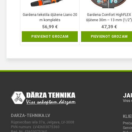
Gardena tekstila šļūtene Liano 20
Gardena Comfort HighFLEX
m komplekts
šļūtene 30m – 13 mm (1/2″
56,99
€
47,39
€
PIEVIENOT GROZAM
PIEVIENOT GROZAM
JA
Viss 
DARZA-TEHNIKA.LV
KLI
Rūpniecības iela 37a, Jelgava, LV-3008
Preču
PVN numurs: LV43603075360
Servi
Reģ. Nr: 43603075360