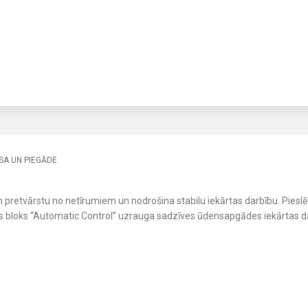
A UN PIEGĀDE
un pretvārstu no netīrumiem un nodrošina stabilu iekārtas darbību. Pieslē
as bloks “Automatic Control” uzrauga sadzīves ūdensapgādes iekārtas d