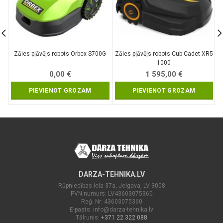
Zāles pļāvējs robots Orbex S700G
Zāles pļāvējs robots Cub Cadet XR5
1000
0,00
€
1 595,00
€
PIEVIENOT GROZAM
PIEVIENOT GROZAM
DARZA-TEHNIKA.LV
Rūpniecības iela 37a, Jelgava, LV-3008
PVN numurs: LV43603075360
Reģ. Nr: 43603075360
E-pasts:
info@darza-tehnika.lv
Tālrunis:
+371 22 322 088